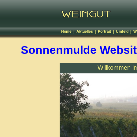
Home |
Aktuelles |
Portrait |
Umfeld |
W
Sonnenmulde Websit
Willkommen i